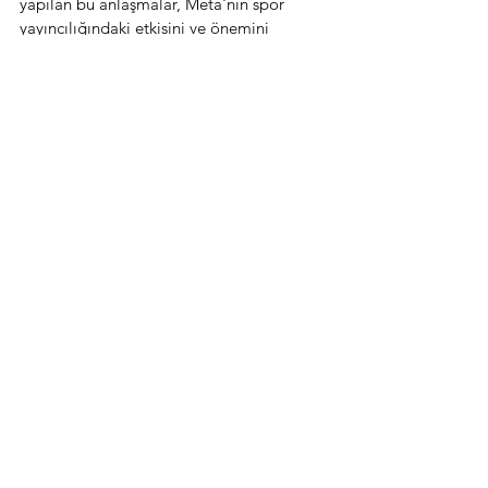
yapılan bu anlaşmalar, Meta'nın spor 
yayıncılığındaki etkisini ve önemini 
artırmaktadır. Gelecekte de Meta'nın daha 
fazla spor dalında ve daha fazla bölgede 
yayın anlaşmaları yaparak spor 
dünyasındaki varlığını güçlendirmesi 
beklenmektedir.
Dijital Yayın
Comments
0.0 / 5 (0)
Comment and rate...