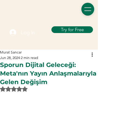
Try for Free
Log In
Murat Sancar
Jun 28, 2024
2 min read
Sporun Dijital Geleceği:
Meta'nın Yayın Anlaşmalarıyla
Gelen Değişim
Rated NaN out of 5 stars.